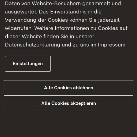
Daten von Website-Besuchern gesammelt und
ausgewertet. Das Einverständnis in die
Mehr erfahren
Verwendung der Cookies können Sie jederzeit
widerrufen. Weitere Informationen zu Cookies auf
dieser Website finden Sie in unserer
Betriebshof Möckmühl
Datenschutzerklärung
und zu uns im
Impressum
.
Mehr erfahren
Einstellungen
Betriebshof Niedernhall
Alle Cookies ablehnen
Mehr erfahren
Alle Cookies akzeptieren
Betriebshof Winterbach
Mehr erfahren