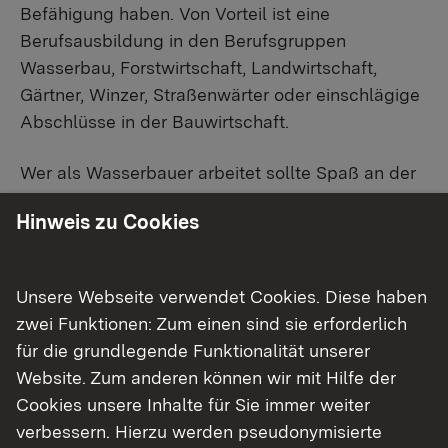
Befähigung haben. Von Vorteil ist eine
Berufsausbildung in den Berufsgruppen
Wasserbau, Forstwirtschaft, Landwirtschaft,
Gärtner, Winzer, Straßenwärter oder einschlägige
Abschlüsse in der Bauwirtschaft.
Wer als Wasserbauer arbeitet sollte Spaß an der
Arbeit im Freien haben und gerne im Team
Hinweis zu Cookies
arbeiten. Gut sind auch praktische Erfahrungen
mit forst- und landwirtschaftlichen Maschinen.
Unsere Webseite verwendet Cookies. Diese haben
zwei Funktionen: Zum einen sind sie erforderlich
für die grundlegende Funktionalität unserer
Betriebshöfe
Website. Zum anderen können wir mit Hilfe der
Cookies unsere Inhalte für Sie immer weiter
verbessern. Hierzu werden pseudonymisierte
Betriebshof Tauberbischofsheim