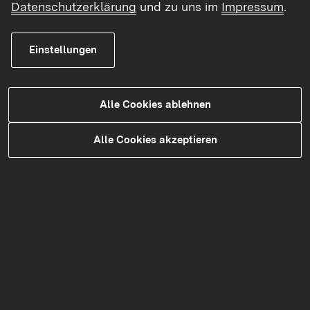
Datenschutzerklärung
und zu uns im
Impressum
.
Einstellungen
03.11.2025
|
Landesagentur für die Zuwanderung von
Alle Cookies ablehnen
Fachkräften
Fachkräfte gewinnen, Integration
Alle Cookies akzeptieren
stärken – Vierter Runder Tisch
„Zuwanderung Gesundheits- und
Pflegeberufe“ zieht positive
Bilanz
Mehr