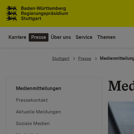
Zum Inhaltsbereich
Zur Hauptnavigation
Karriere
Presse
Über uns
Service
Themen
You are here:
Stuttgart
Presse
Medienmitteilun
Med
(current)
Medienmitteilungen
Pressekontakt
Aktuelle Meldungen
Soziale Medien