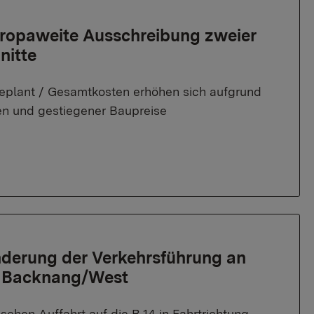
uropaweite Ausschreibung zweier
nitte
plant / Gesamtkosten erhöhen sich aufgrund
en und gestiegener Baupreise
nderung der Verkehrsführung an
e Backnang/West
schen Auffahrt auf die B 14 in Fahrtrichtung