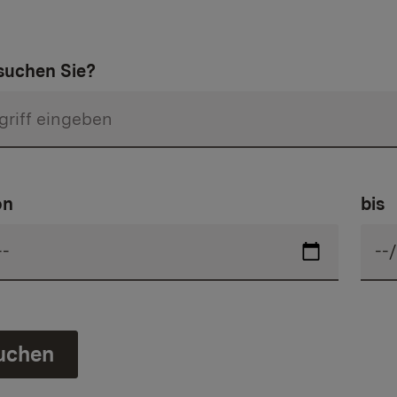
uchen Sie?
on
bis
uchen