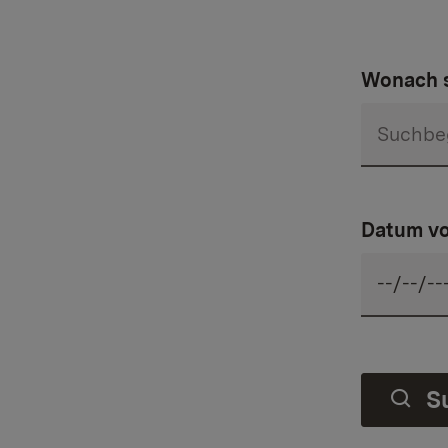
Wonach s
Datum v
S