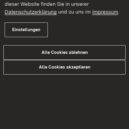
dieser Website finden Sie in unserer
Datenschutzerklärung
und zu uns im
Impressum
.
24.07.2026
|
Gesundheitsschutz
“Das Unsichtbare sichtbar
machen“: Der Öffentliche
Einstellungen
Gesundheitsdienst Baden-
Württemberg wirbt mit neuer
Alle Cookies ablehnen
Kampagne um Fach- und
Nachwuchskräfte
Alle Cookies akzeptieren
Zur Aktuellen Meldung