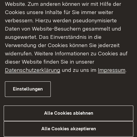
Website. Zum anderen können wir mit Hilfe der
Cookies unsere Inhalte für Sie immer weiter
verbessern. Hierzu werden pseudonymisierte
Daten von Website-Besuchern gesammelt und
ausgewertet. Das Einverständnis in die
28.10.2016
|
Medienmitteilung
Verwendung der Cookies können Sie jederzeit
A 81 -
widerrufen. Weitere Informationen zu Cookies auf
Fahrbahndeckenerneuerung
dieser Website finden Sie in unserer
zwischen den Anschlussstellen
Datenschutzerklärung
und zu uns im
Impressum
.
Mundelsheim und Pleidelsheim -
Hauptmaßnahme beginnt am 5.
Einstellungen
November
Alle Cookies ablehnen
Mehr
Alle Cookies akzeptieren