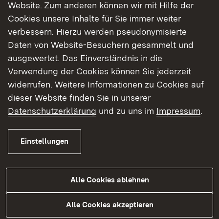
Website. Zum anderen können wir mit Hilfe der
Cookies unsere Inhalte für Sie immer weiter
verbessern. Hierzu werden pseudonymisierte
Daten von Website-Besuchern gesammelt und
23.07.2026
|
Naturschutz
ausgewertet. Das Einverständnis in die
Erste Fledermausstele des
Verwendung der Cookies können Sie jederzeit
Regierungsbezirks Stuttgart in
widerrufen. Weitere Informationen zu Cookies auf
Wittighausen
dieser Website finden Sie in unserer
Datenschutzerklärung
und zu uns im
Impressum
.
Erste Fledermausstele des Regierungsbezirks
Stuttgart in Wittighausen aufgestellt
Einstellungen
Mehr
Alle Cookies ablehnen
Alle Cookies akzeptieren