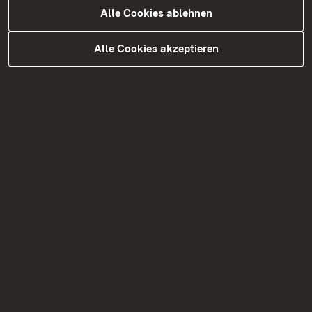
Alle Cookies ablehnen
Alle Cookies akzeptieren
06.07.2026
|
Brücken
RP Stuttgart: B 298
Haselbachbrücke bei Mutlangen
ab morgen wieder in beide
Fahrtrichtungen eingeschränkt
befahrbar
Kurzzeitige Vollsperrung morgen / weitere
Untersuchungen erforderlich