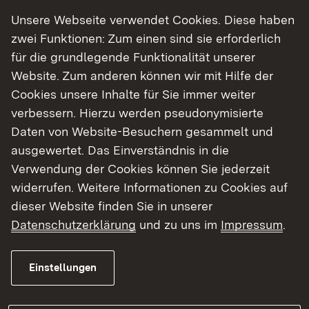
Unsere Webseite verwendet Cookies. Diese haben
zwei Funktionen: Zum einen sind sie erforderlich
für die grundlegende Funktionalität unserer
Website. Zum anderen können wir mit Hilfe der
Cookies unsere Inhalte für Sie immer weiter
verbessern. Hierzu werden pseudonymisierte
07.07.2026
|
Straßenbau
Daten von Website-Besuchern gesammelt und
Sanierung der L 1110 zwischen
ausgewertet. Das Einverständnis in die
Ochsenbach und Eibensbach
Verwendung der Cookies können Sie jederzeit
kommt gut voran
widerrufen. Weitere Informationen zu Cookies auf
dieser Website finden Sie in unserer
Datenschutzerklärung
und zu uns im
Impressum
.
Zur Aktuellen Meldung
Einstellungen