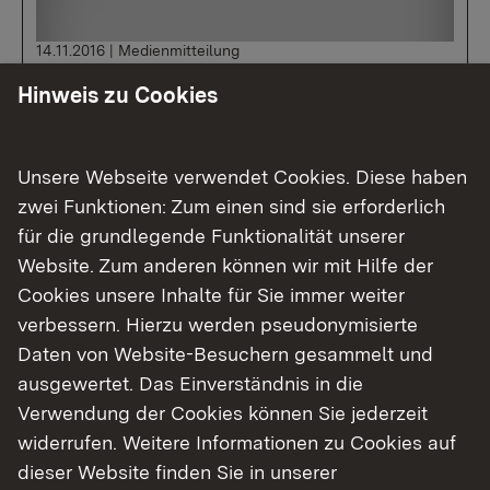
14.11.2016
|
Medienmitteilung
B 466 Süßen - Donzdorf
Hinweis zu Cookies
(Landkreis Göppingen) -
Vollsperrung zwischen Süßen und
Donzdorf am Wochenende 18. -
Unsere Webseite verwendet Cookies. Diese haben
20. November 2016
zwei Funktionen: Zum einen sind sie erforderlich
für die grundlegende Funktionalität unserer
Website. Zum anderen können wir mit Hilfe der
Cookies unsere Inhalte für Sie immer weiter
Mehr
verbessern. Hierzu werden pseudonymisierte
Daten von Website-Besuchern gesammelt und
ausgewertet. Das Einverständnis in die
Verwendung der Cookies können Sie jederzeit
widerrufen. Weitere Informationen zu Cookies auf
dieser Website finden Sie in unserer