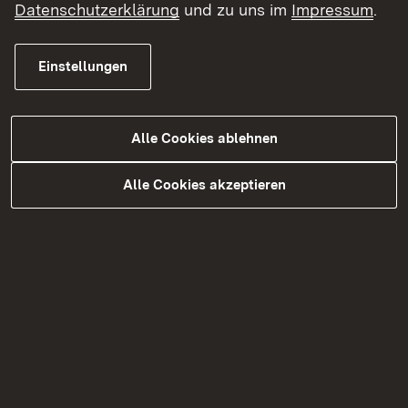
Datenschutzerklärung
und zu uns im
Impressum
.
Einstellungen
11.11.2016
|
Medienmitteilung
Landesgesundheitsamt - Welt-
Alle Cookies ablehnen
Pneumonie-Tag am Samstag, 12.
November 2016
Alle Cookies akzeptieren
Mehr