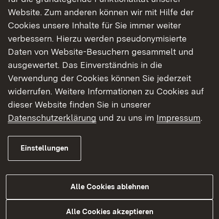
Website. Zum anderen können wir mit Hilfe der
Cookies unsere Inhalte für Sie immer weiter
verbessern. Hierzu werden pseudonymisierte
22.07.2026
|
Kommunal
Ausgleichstock 2026: rund 73,2
Daten von Website-Besuchern gesammelt und
Millionen Euro für
ausgewertet. Das Einverständnis in die
Verwendung der Cookies können Sie jederzeit
leistungsschwache Kommunen im
widerrufen. Weitere Informationen zu Cookies auf
Regierungsbezirk
dieser Website finden Sie in unserer
Datenschutzerklärung
und zu uns im
Impressum
.
Schwerpunkte: Sportstätten, Kinderbetreuung,
Feuerlöschwesen und Schulhausbau
Einstellungen
Alle Cookies ablehnen
Mehr
Alle Cookies akzeptieren