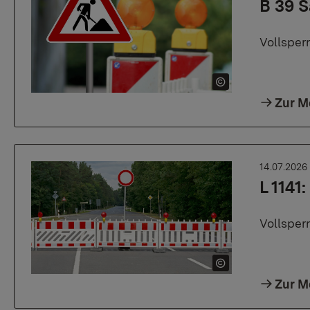
B 39 S
Vollsper
Zur M
14.07.2026
L 1141
Vollsperr
Zur M