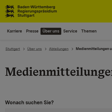
Zum Inhaltsbereich
Zur Hauptnavigation
Karriere
Presse
Über uns
Service
Themen
You are here:
Stuttgart
Über uns
Abteilungen
Medienmitteilungen u
Medienmitteilunge
Wonach suchen Sie?