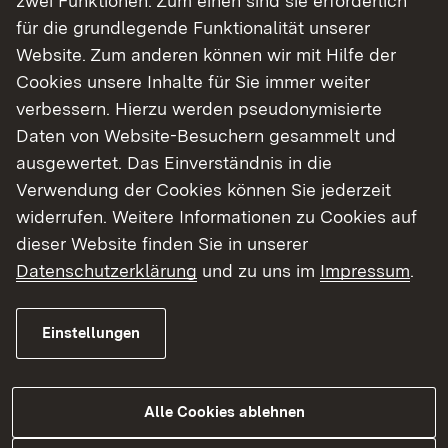
zwei Funktionen: Zum einen sind sie erforderlich
für die grundlegende Funktionalität unserer
Website. Zum anderen können wir mit Hilfe der
Cookies unsere Inhalte für Sie immer weiter
verbessern. Hierzu werden pseudonymisierte
Daten von Website-Besuchern gesammelt und
ausgewertet. Das Einverständnis in die
Verwendung der Cookies können Sie jederzeit
widerrufen. Weitere Informationen zu Cookies auf
26.10.2016
|
Medienmitteilung
dieser Website finden Sie in unserer
B 10 Fahrbahndeckenerneuerung
Datenschutzerklärung
und zu uns im
Impressum
.
von Enzweihingen bis zur
Kreisgrenze Enzkreis / Vaihingen
a. d. Enz-West (Landkreis
Einstellungen
Ludwigsburg) -
Sanierungsarbeiten an vier
Alle Cookies ablehnen
Wochenenden ab Freitag, den 11.