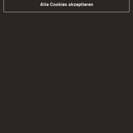
November bis Montag, den 5.
Alle Cookies akzeptieren
Dezember 2016
Mehr
25.10.2016
|
Medienmitteilung
Oberbürgermeisterwahl in