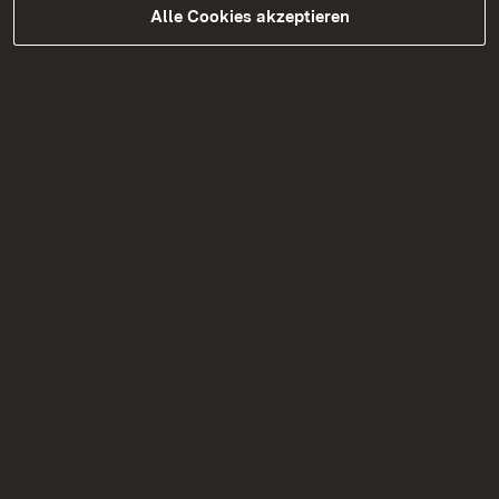
November bis Montag, den 5.
Alle Cookies akzeptieren
Dezember 2016
Mehr
25.10.2016
|
Medienmitteilung
Oberbürgermeisterwahl in