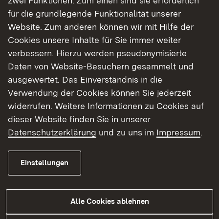
zwei Funktionen: Zum einen sind sie erforderlich
für die grundlegende Funktionalität unserer
Website. Zum anderen können wir mit Hilfe der
Cookies unsere Inhalte für Sie immer weiter
verbessern. Hierzu werden pseudonymisierte
Daten von Website-Besuchern gesammelt und
ausgewertet. Das Einverständnis in die
Verwendung der Cookies können Sie jederzeit
widerrufen. Weitere Informationen zu Cookies auf
26.10.2016
|
Medienmitteilung
dieser Website finden Sie in unserer
B 10 Fahrbahndeckenerneuerung
Datenschutzerklärung
und zu uns im
Impressum
.
von Enzweihingen bis zur
Kreisgrenze Enzkreis / Vaihingen
a. d. Enz-West (Landkreis
Einstellungen
Ludwigsburg) -
Sanierungsarbeiten an vier
Alle Cookies ablehnen
Wochenenden ab Freitag, den 11.