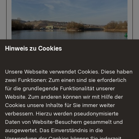
Hinweis zu Cookies
04.08.2026
|
Brücken
Runder Tisch zur Neckarbrücke
Unsere Webseite verwendet Cookies. Diese haben
Besigheim
zwei Funktionen: Zum einen sind sie erforderlich
für die grundlegende Funktionalität unserer
Planungsstand und mögliche
Website. Zum anderen können wir mit Hilfe der
Planungsbeschleunigungen besprochen /
Cookies unsere Inhalte für Sie immer weiter
weiterer runder Tisch im September geplant
verbessern. Hierzu werden pseudonymisierte
Daten von Website-Besuchern gesammelt und
ausgewertet. Das Einverständnis in die
Zur Medienmitteilung
Verwendung der Cookies können Sie jederzeit