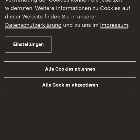
widerrufen. Weitere Informationen zu Cookies auf
dieser Website finden Sie in unserer
Datenschutzerklärung
und zu uns im
Impressum
.
Einstellungen
Alle Cookies ablehnen
03.08.2026
|
Straßenbau
Alle Cookies akzeptieren
B 14 Sanierung der
Zipfelbachtalbrücke bei
Winnenden
Einspuriger Verkehr und Sperrung der Auffahrt
Winnenden-West/Leutenbach in Richtung