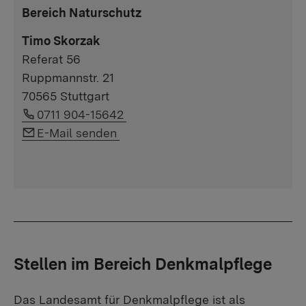
Bereich Naturschutz
Timo Skorzak
Referat 56
Ruppmannstr. 21
70565 Stuttgart
Link to phone number:
0711 904-15642
Link to e-mail:
E-Mail senden
Stellen im Bereich Denkmalpflege
Das Landesamt für Denkmalpflege ist als