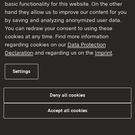
Service-Aufgaben. Das Fachgebiet
basic functionality for this website. On the other
Fachanwendungen, Digitale Archivierung betreut
hand they allow us to improve our content for you
insbesondere das zentrale Informationssystem
by saving and analyzing anonymized user data.
ADABweb des Landesamtes für Denkmalpflege.
You can redraw your consent to using these
Unter anderem kann man hier bei der Betreuung
cookies at any time. Find more information
der Anwender und Anwenderinnen von
regarding cookies on our
Data Protection
ADABweb mitwirken. Arbeitsort ist jeweils
Declaration
and regarding us on the
Imprint
.
Esslingen am Neckar.
Referat 81
Settings
Referat 82: Denkmalfachliche Vermittlung (1
Stelle)
Deny all cookies
Mit seinen Fachgebieten „Öffentlichkeitsarbeit“,
„Publikationswesen“, „Welterbemanagement“ und
Accept all cookies
„Partnerfeld, Netzwerke, Ehrenamt“ vermittelt das
Referat der Öffentlichkeit, was baukulturelle
Zeugnisse über unser Leben und unsere