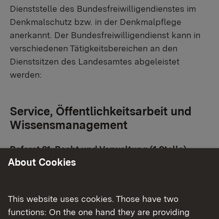
Dienststelle des Bundesfreiwilligendienstes im
Denkmalschutz bzw. in der Denkmalpflege
anerkannt. Der Bundesfreiwilligendienst kann in
verschiedenen Tätigkeitsbereichen an den
Dienstsitzen des Landesamtes abgeleistet
werden:
Service, Öffentlichkeitsarbeit und
Wissensmanagement
Referat 81: Recht und Verwaltung (1 Stelle)
About Cookies
Das Fachgebiet Verwaltungsangelegenheiten
kümmert sich darum, dass die Fachreferate ihre
Aufgaben möglichst reibungslos erfüllen können,
This website uses cookies. Those have two
möglich ist eine Mitwirkung bei den vielfältigen
functions: On the one hand they are providing