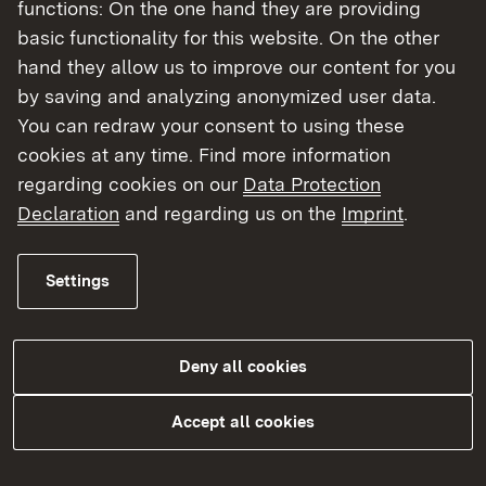
functions: On the one hand they are providing
basic functionality for this website. On the other
Bilgi ve formlar
hand they allow us to improve our content for you
by saving and analyzing anonymized user data.
İki nüsha ve İyi Durum Belgesi başvuruları
You can redraw your consent to using these
cookies at any time. Find more information
regarding cookies on our
Data Protection
Daha fazla
Declaration
and regarding us on the
Imprint
.
Settings
Görevlerimiz
Baden-Württemberg'de bir sağlık mesleğinde
Deny all cookies
çalışmak ister misiniz? Yurtdışında eğitiminizi
tamamladıysanız, belirli koşullar altında Baden-
Accept all cookies
Württemberg'de sağlık sektöründe çalışabilirsiniz.