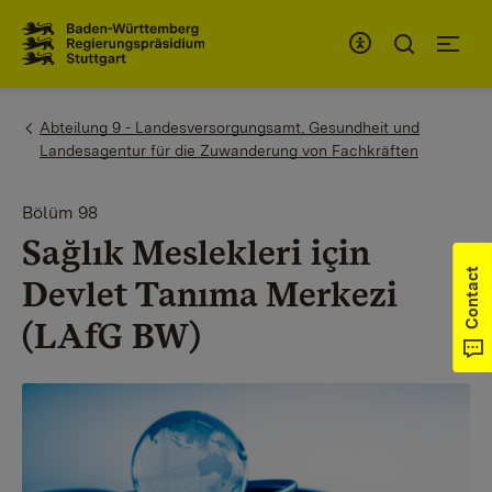
To the main navigation
You are here:
Abteilung 9 - Landesversorgungsamt, Gesundheit und
Landesagentur für die Zuwanderung von Fachkräften
Bölüm 98
Sağlık Meslekleri için
Contact
Devlet Tanıma Merkezi
(LAfG BW)