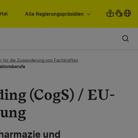
rtal
Alle Regierungspräsidien
r für die Zuwanderung von Fachkräften
ationsberufe
ding (CogS) / EU-
gung
Pharmazie und