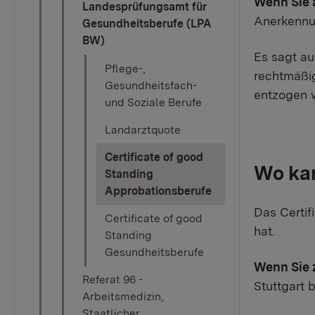
Wenn Sie a
Landesprüfungsamt für
Anerkennu
Gesundheitsberufe (LPA
BW)
Es sagt au
Pflege-,
rechtmäßi
Gesundheitsfach-
entzogen w
und Soziale Berufe
Landarztquote
Certificate of good
Wo kan
Standing
(current)
Approbationsberufe
Das Certif
Certificate of good
hat.
Standing
Gesundheitsberufe
Wenn Sie 
Referat 96 -
Stuttgart 
Arbeitsmedizin,
Staatlicher