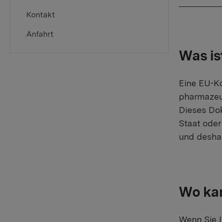
Kontakt
Anfahrt
Was is
Eine EU-Ko
pharmazeu
Dieses Dok
Staat oder
und deshal
Wo kan
Wenn Sie I