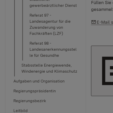
Füllen Sie
gewerbeärztlicher Dienst
gesammelt
Referat 97 -
Link auf
Landesagentur für die
E-Mail 
Zuwanderung von
Fachkräften (LZF)
Referat 98 -
Landesanerkennungsstel
le für Gesundhe
Stabsstelle Energiewende,
Windenergie und Klimaschutz
Aufgaben und Organisation
Regierungspräsidentin
Regierungsbezirk
Leitbild