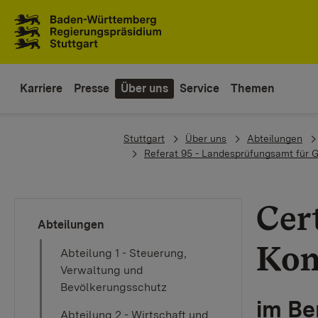
Zum Inhaltsbereich
Zur Hauptnavigation
Karriere
Presse
Über uns
Service
Themen
You are here:
Stuttgart
Über uns
Abteilungen
Referat 95 - Landesprüfungsamt für 
Cer
Abteilungen
Kon
Abteilung 1 - Steuerung,
Verwaltung und
Bevölkerungsschutz
im Be
Abteilung 2 - Wirtschaft und