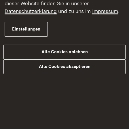
dieser Website finden Sie in unserer
Gesundheitsbereich tätig werden.
Datenschutzerklärung
und zu uns im
Impressum
.
Die Landesanerkennungsstelle für
Gesundheitsberufe im Referat 98 ist für die
Einstellungen
Anerkennung dieser Ausbildungen aus dem
Ausland zuständig. Wir erteilen Approbationen
und befristete Berufserlaubnisse im Bereich
Alle Cookies ablehnen
Medizin, Zahnmedizin, Pharmazie und
Alle Cookies akzeptieren
Psychotherapie.
Auch für Gesundheitsfach- und Pflegeberufe
(zum Beispiel Krankenpflege, Physiotherapie,
Medizinisch-Technische Berufe) sowie für soziale
Berufe (zum Beispiel Sozialarbeit,
Sozialpädagogik) sind wir für die Anerkennung
der ausländischen Ausbildungen zuständig und
erteilen die Erlaubnis zur Führung der