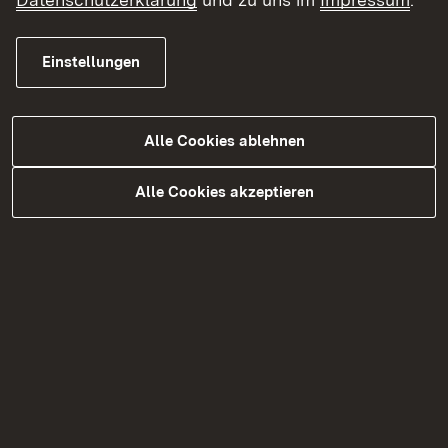
PLZ
Einstellungen
Ort
Alle Cookies ablehnen
Alle Cookies akzeptieren
Land
Telefon
E-Mail Adresse
*