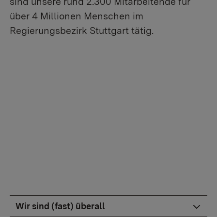
sind unsere rund 2.300 Mitarbeitende für
über 4 Millionen Menschen im
Regierungsbezirk Stuttgart tätig.
Wenn Sie externe Videos von YouTube aktivieren,
werden Daten automatisiert an diesen Anbieter
übertragen.
Mehr Informationen
Einmalig aktivieren
Wir sind (fast) überall