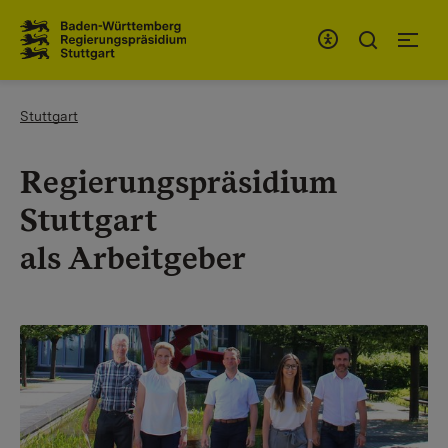
Zum Inhaltsbereich
Zur Hauptnavigation
You are here:
Stuttgart
Regierungspräsidium
Stuttgart
als Arbeitgeber