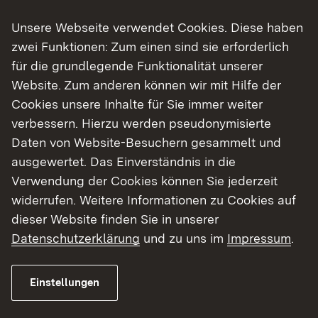
Um unsere Klimaschutzziele zu erreichen, müssen
Unsere Webseite verwendet Cookies. Diese haben
wir den Ausbau der erneuerbaren Energien
zwei Funktionen: Zum einen sind sie erforderlich
vorantreiben. Wie im Klimaschutz- und
für die grundlegende Funktionalität unserer
Klimawandelanpassungsgesetz Baden-
Website. Zum anderen können wir mit Hilfe der
Württemberg verankert, ist es unser Ziel, den
Cookies unsere Inhalte für Sie immer weiter
Treibhausgasausstoß im Vergleich zu den
verbessern. Hierzu werden pseudonymisierte
Gesamtemissionen 1990 bis 2030 um mindestens
Daten von Website-Besuchern gesammelt und
65 Prozent zu mindern und bis 2040
ausgewertet. Das Einverständnis in die
Klimaneutralität zu erreichen.
Verwendung der Cookies können Sie jederzeit
widerrufen. Weitere Informationen zu Cookies auf
Die Stabsstelle „Energiewende, Windenergie und
dieser Website finden Sie in unserer
Klimaschutz“ (StEWK) im Regierungspräsidium
Datenschutzerklärung
und zu uns im
Impressum
.
Stuttgart leistet als Bündelungsstelle einen
wichtigen Beitrag, um Genehmigungsprozesse zu
optimieren und so die Energiewende zu
Einstellungen
beschleunigen. Sie wurde zum 1. März 2022 als