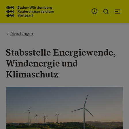
Zum Inhaltsbereich
Zur Hauptnavigation
You are here:
Abteilungen
Stabsstelle Energiewende,
Windenergie und
Klimaschutz