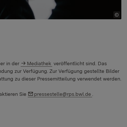
er in der
Mediathek
veröffentlicht sind. Das
ndung zur Verfügung. Zur Verfügung gestellte Bilder
attung zu dieser Pressemitteilung verwendet werden.
Link auf E-Mail:
taktieren Sie
pressestelle@rps.bwl.de
.