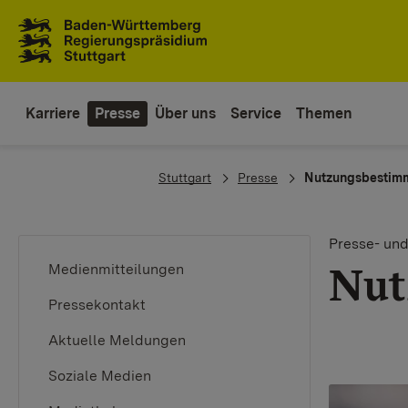
Zum Inhaltsbereich
Zur Hauptnavigation
Karriere
Presse
Über uns
Service
Themen
You are here:
Stuttgart
Presse
Nutzungsbestimm
Presse- und
Nut
Medienmitteilungen
Pressekontakt
Aktuelle Meldungen
Soziale Medien