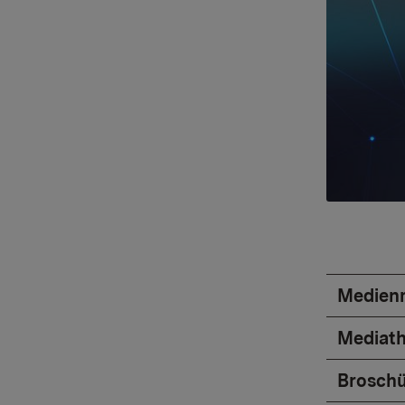
Medienm
Mediat
Broschü