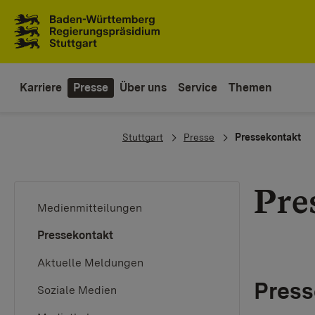
Zum Inhaltsbereich
Zur Hauptnavigation
Karriere
Presse
Über uns
Service
Themen
You are here:
Stuttgart
Presse
Pressekontakt
Pre
Medienmitteilungen
(current)
Pressekontakt
Aktuelle Meldungen
Press
Soziale Medien