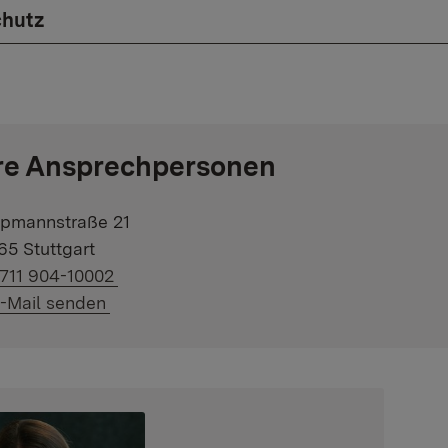
chutz
re Ansprechpersonen
pmannstraße 21
65 Stuttgart
ink auf Telefonnummer:
711 904-10002
ink auf E-Mail:
-Mail senden