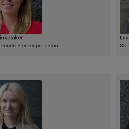
inkelaker
Lau
tretende Pressesprecherin
Ste