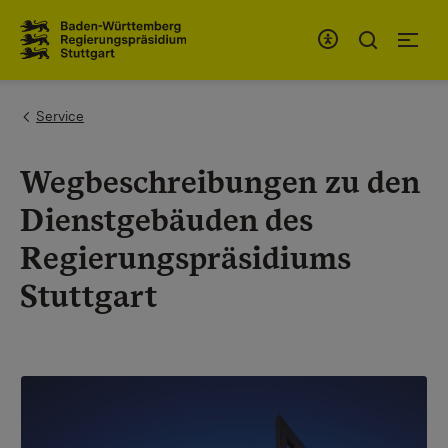
Zum Inhaltsbereich
Zur Hauptnavigation
You are here:
Service
Wegbeschreibungen zu den
Dienstgebäuden des
Regierungspräsidiums
Stuttgart