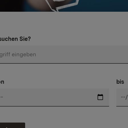
uchen Sie?
on
bis