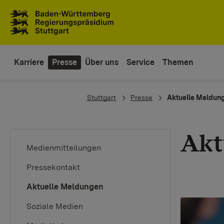
Zum Inhaltsbereich
Zur Hauptnavigation
Karriere
Presse
Über uns
Service
Themen
You are here:
Stuttgart
Presse
Aktuelle Meldun
Akt
Medienmitteilungen
Pressekontakt
(current)
Aktuelle Meldungen
Soziale Medien