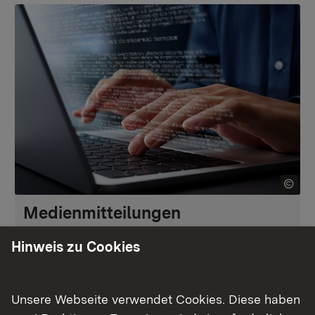
Medienmitteilungen
Hier finden Sie alle Medienmitteilungen des
Hinweis zu Cookies
Regierungspräsidiums Stuttgart.
Unsere Webseite verwendet Cookies. Diese haben
Zur Presseliste