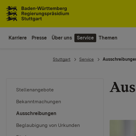
Zum Inhaltsbereich
Zur Hauptnavigation
Karriere
Presse
Über uns
Service
Themen
You are here:
Stuttgart
Service
Ausschreibunge
Aus
Stellenangebote
Bekanntmachungen
(current)
Ausschreibungen
Beglaubigung von Urkunden