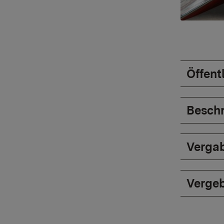
Öffent
Besch
Verga
Vergeb