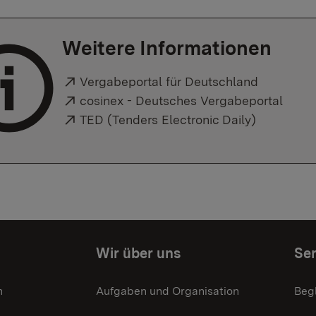
Weitere Informationen
Externer Link:
Vergabeportal für Deutschland
Externer Link:
cosinex - Deutsches Vergabeportal
Externer Link:
TED (Tenders Electronic Daily)
Wir über uns
Ser
n
Aufgaben und Organisation
Beg