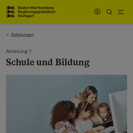
Zum Inhaltsbereich
Zur Hauptnavigation
You are here:
Abteilungen
Abteilung 7
Schule und Bildung