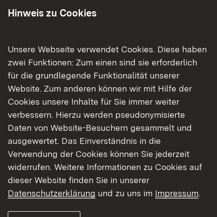
bei ihren Organisationsentwicklungsprozessen
Hinweis zu Cookies
ebenso im Mittelpunkt wie die Gewinnung und
Begleitung von Führungspersonal. Auch die
Aufsicht bei der Durchführung von zentralen
Unsere Webseite verwendet Cookies. Diese haben
Abschlussprüfungen ist ein wichtiges Arbeitsfeld.
zwei Funktionen: Zum einen sind sie erforderlich
Zu unserer Abteilung gehört auch die
für die grundlegende Funktionalität unserer
Außenstelle des Landeslehrerprüfungsamts des
Website. Zum anderen können wir mit Hilfe der
Kultusministeriums sowie die landesweite
Cookies unsere Inhalte für Sie immer weiter
Anerkennungsstelle für ausländische
verbessern. Hierzu werden pseudonymisierte
Schulzeugnisse.
Daten von Website-Besuchern gesammelt und
ausgewertet. Das Einverständnis in die
Externer Link:
Die Steuerung der acht
Staatlichen
Verwendung der Cookies können Sie jederzeit
Externer Link:
Schulämter
mit Sitz in
Backnang
,
Böblingen
,
widerrufen. Weitere Informationen zu Cookies auf
Externer Link:
Externer Link:
Externer Link:
Extern
Göppingen
,
Heilbronn
,
Künzelsau
,
dieser Website finden Sie in unserer
Externer Link:
Externer Link:
Ludwigsburg
,
Nürtingen
und
Stuttgart
Datenschutzerklärung
und zu uns im
Impressum
.
gehört ebenfalls in unseren