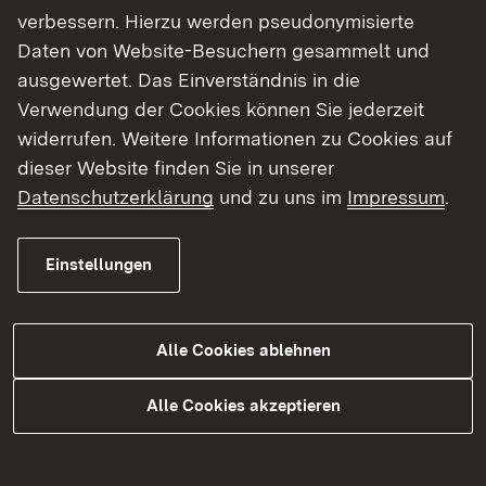
historischen Stadt- und Dorfkerne. Als Träger
verbessern. Hierzu werden pseudonymisierte
öffentlicher Belange nimmt die städtebauliche
Daten von Website-Besuchern gesammelt und
Denkmalpflege zur Raum- und Fachplanungen
ausgewertet. Das Einverständnis in die
Stellung.
Verwendung der Cookies können Sie jederzeit
widerrufen. Weitere Informationen zu Cookies auf
dieser Website finden Sie in unserer
Datenschutzerklärung
und zu uns im
Impressum
.
Einstellungen
Alle Cookies ablehnen
Weitere Informationen
Alle Cookies akzeptieren
Externer Link:
Denkmalpflege in Baden-Württemberg