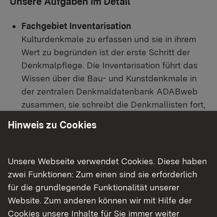
Unsere Aufgaben im Detail
Fachgebiet Inventarisation
Kulturdenkmale zu erfassen und sie in ihrem
Wert zu begründen ist der erste Schritt der
Denkmalpflege. Die Inventarisation führt das
Wissen über die Bau- und Kunstdenkmale in
der zentralen Denkmaldatenbank ADABweb
zusammen, sie schreibt die Denkmallisten fort,
erstellt Denkmaltopographien und sie
Hinweis zu Cookies
erforscht Denkmalgattungen.
Fachgebiet Städtebauliche Denkmalpflege
Die Arbeit der städtebaulichen Denkmalpflege
Unsere Webseite verwendet Cookies. Diese haben
ist auf die Erfassung und Vermittlung
zwei Funktionen: Zum einen sind sie erforderlich
flächenhafter historischer Zusammenhänge
für die grundlegende Funktionalität unserer
ausgerichtet, wie z.B. die in Baden-
Website. Zum anderen können wir mit Hilfe der
Württemberg als Gesamtanlagen geschützten
Cookies unsere Inhalte für Sie immer weiter