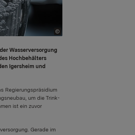
 der Wasserversorgung
g des Hochbehälters
nden Igersheim und
as Regierungspräsidium
ungsneubau, um die Trink-
en ist ein zuvor
erversorgung. Gerade im