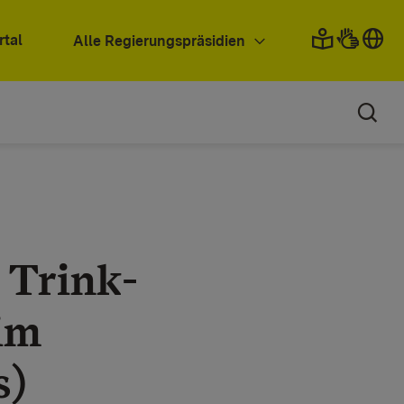
rtal
Alle Regierungspräsidien
 Trink-
im
s)