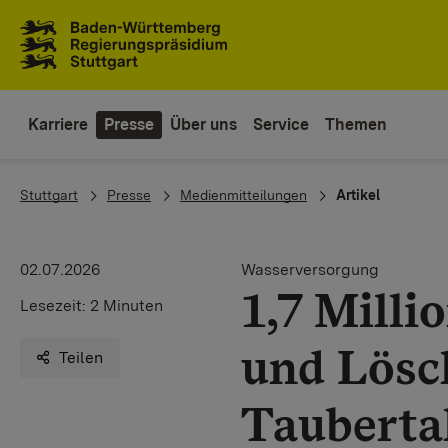
Zum Inhaltsbereich
Zur Hauptnavigation
Karriere
Presse
Über uns
Service
Themen
You are here:
Stuttgart
Presse
Medienmitteilungen
Artikel
02.07.2026
Wasserversorgung
1,7 Milli
Lesezeit:
2 Minuten
und Lösc
Teilen
Tauberta