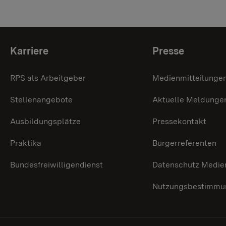
Themenübersicht
Karriere
Presse
RPS als Arbeitgeber
Medienmitteilunge
Stellenangebote
Aktuelle Meldunge
Ausbildungsplätze
Pressekontakt
Praktika
Bürgerreferenten
Bundesfreiwilligendienst
Datenschutz Medie
Nutzungsbestimmun