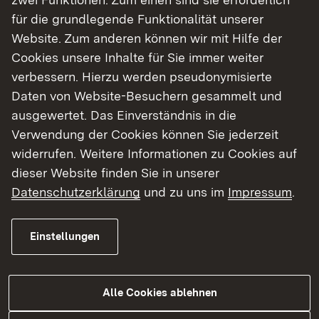
zwei Funktionen: Zum einen sind sie erforderlich
für die grundlegende Funktionalität unserer
Zugleich veröffentlicht das Kultusministerium die
Externer Link:
Website. Zum anderen können wir mit Hilfe der
Neufassung der Verwaltungsvorschrift
Cookies unsere Inhalte für Sie immer weiter
Schulbauförderung (VwV SchulBau)
, die
verbessern. Hierzu werden pseudonymisierte
rückwirkend zum 1. Januar 2025 in Kraft tritt.
Daten von Website-Besuchern gesammelt und
Damit werden die Förderungen im Einzelfall
ausgewertet. Das Einverständnis in die
substanziell verbessert und die Verfahren
Verwendung der Cookies können Sie jederzeit
erheblich vereinfacht. Die Mittel aus dem
widerrufen. Weitere Informationen zu Cookies auf
Kommunalen Investitionsfonds (KIF) für Schulbau
dieser Website finden Sie in unserer
und Sanierung werden ab 2025 von bislang 200
Datenschutzerklärung
und zu uns im
Impressum
.
Millionen Euro auf 450 Millionen Euro pro Jahr
mehr als verdoppelt. Damit reagiert die
Landesregierung auf die erheblich gestiegenen
Einstellungen
Baukosten und stärkt die Planungssicherheit der
Schulträger.
Alle Cookies ablehnen
„Es war uns auch ein Anliegen, zur Schlichtung