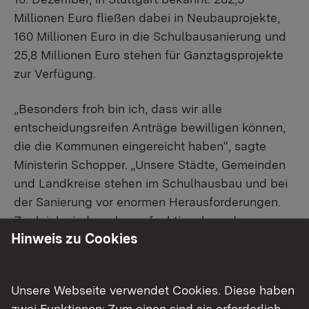
Millionen Euro fließen dabei in Neubauprojekte,
160 Millionen Euro in die Schulbausanierung und
25,8 Millionen Euro stehen für Ganztagsprojekte
zur Verfügung.
„Besonders froh bin ich, dass wir alle
entscheidungsreifen Anträge bewilligen können,
die die Kommunen eingereicht haben“, sagte
Ministerin Schopper. „Unsere Städte, Gemeinden
und Landkreise stehen im Schulhausbau und bei
der Sanierung vor enormen Herausforderungen.
Zugleich sind moderne, funktionale und
Hinweis zu Cookies
zukunftsfähige Lernräume entscheidend dafür,
dass Kinder und Jugendliche gute
Bildungschancen erhalten. Wir unterstützen die
Unsere Webseite verwendet Cookies. Diese haben
Schulträger daher bestmöglich und zuverlässig.“