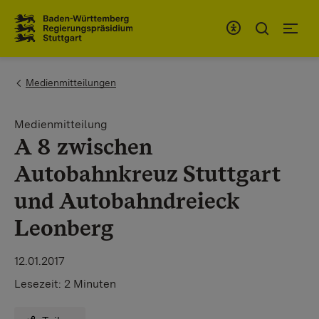
Zum Inhaltsbereich
Zur Hauptnavigation
You are here:
Medienmitteilungen
Medienmitteilung
A 8 zwischen
Autobahnkreuz Stuttgart
und Autobahndreieck
Leonberg
12.01.2017
Lesezeit:
2 Minuten