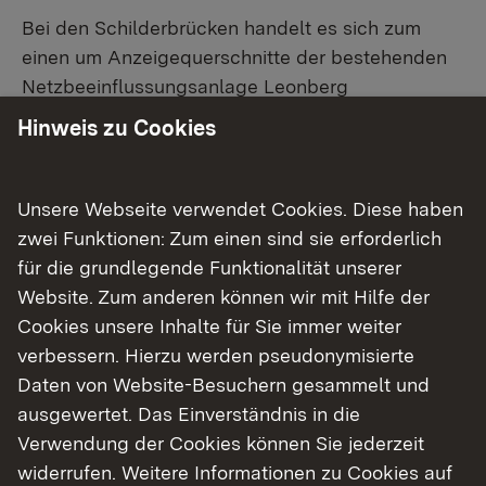
Bei den Schilderbrücken handelt es sich zum
einen um Anzeigequerschnitte der bestehenden
Netzbeeinflussungsanlage Leonberg
(dynamische Wegweiser mit integrierten
Hinweis zu Cookies
Stauinformationen) und zum anderen um
Anzeigequerschnitte der
Streckenbeeinflussungsanlage Wendlingen-
Unsere Webseite verwendet Cookies. Diese haben
Leonberg. Während die Anzeigequerschnitte der
zwei Funktionen: Zum einen sind sie erforderlich
Netzbeeinflussungsanlage komplett erneuert
für die grundlegende Funktionalität unserer
werden, werden die Anzeigequerschnitte der
Website. Zum anderen können wir mit Hilfe der
Streckenbeeinflussungsanlage nur verbreitert.
Cookies unsere Inhalte für Sie immer weiter
verbessern. Hierzu werden pseudonymisierte
Bei den Arbeiten handelt es sich um Vorarbeiten
Daten von Website-Besuchern gesammelt und
für den Ende Februar 2017 geplanten Neubau
ausgewertet. Das Einverständnis in die
eines Verflechtungsstreifens auf der A 8
Verwendung der Cookies können Sie jederzeit
zwischen dem Autobahnkreuz Stuttgart und der
widerrufen. Weitere Informationen zu Cookies auf