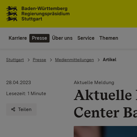
Zum Inhaltsbereich
Zur Hauptnavigation
Karriere
Presse
Über uns
Service
Themen
You are here:
Stuttgart
Presse
Medienmitteilungen
Artikel
28.04.2023
Aktuelle Meldung
Aktuelle
Lesezeit:
1 Minute
Center B
Teilen