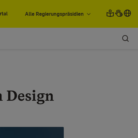
rtal
Alle Regierungspräsidien
m Design