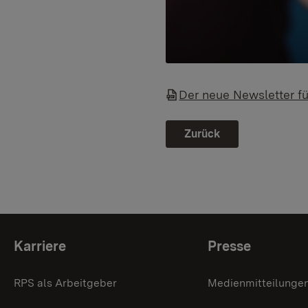
Der neue Newsletter fü
Zurück
Themenübersicht
Karriere
Presse
RPS als Arbeitgeber
Medienmitteilunge