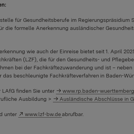
en:
elle für Gesundheitsberufe im Regierungspräsidium St
ür die formelle Anerkennung ausländischer Gesundheit
rkennung wie auch der Einreise bietet seit 1. April 20
kräften (LZF), die für den Gesundheits- und Pflegebe
rnehmen bei der Fachkräftezuwanderung und ist – nebe
ür das beschleunigte Fachkräfteverfahren
in Baden-Wür
r LAfG finden Sie unter
www.rp.baden-wuerttemberg
rufliche Ausbildung >
Ausländische Abschlüsse in 
Externer Link:
nd unter
www.lzf-bw.de
abrufbar.