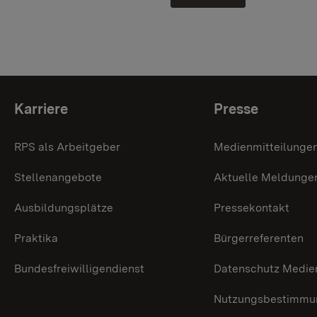
Themenübersicht
Karriere
Presse
RPS als Arbeitgeber
Medienmitteilunge
Stellenangebote
Aktuelle Meldunge
Ausbildungsplätze
Pressekontakt
Praktika
Bürgerreferenten
Bundesfreiwilligendienst
Datenschutz Medie
Nutzungsbestimmun