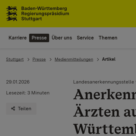
Zum Inhaltsbereich
Zur Hauptnavigation
Karriere
Presse
Über uns
Service
Themen
You are here:
Stuttgart
Presse
Medienmitteilungen
Artikel
29.01.2026
Landesanerkennungsstelle 
Anerkenn
Lesezeit:
3 Minuten
Ärzten au
Teilen
Württemb