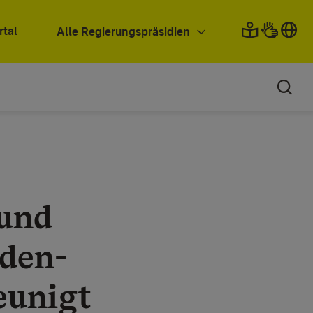
rtal
Alle Regierungspräsidien
und
aden-
eunigt