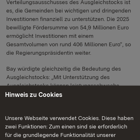
Verteilungsausschusses des Ausgleichstocks ist
es, die Gemeinden bei wichtigen und dringenden
Investitionen finanziell zu unterstützen. Die 2025
bewilligte Fördersumme von 54,9 Millionen Euro
ermöglicht Investitionen mit einem
Gesamtvolumen von rund 406 Millionen Euro“, so
die Regierungspräsidentin weiter.
Bay würdigte gleichzeitig die Bedeutung des
Ausgleichstocks: „Mit Unterstützung des
Ausgleichstocks können leistungsschwache
Kommunen strukturellen Defiziten in der
Hinweis zu Cookies
Infrastruktur entgegenwirken. Im
Verteilungsausschuss haben wir die Prioritäten
Unsere Webseite verwendet Cookies. Diese haben
bei der Fördermittelverteilung 2025 auf den
zwei Funktionen: Zum einen sind sie erforderlich
Schulhausbau und das Feuerlöschwesen gelegt –
für die grundlegende Funktionalität unserer
also gezielt auf Bereiche, die Bürgerinnen und