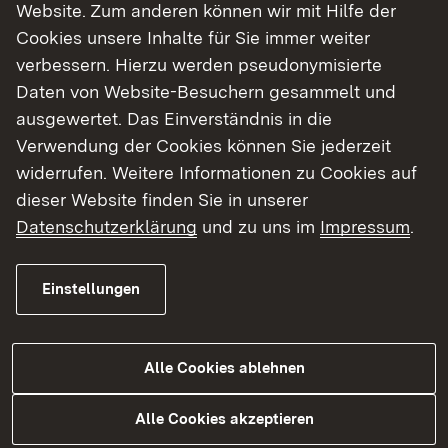
Website. Zum anderen können wir mit Hilfe der
Bürger unmittelbar betreffen und bei denen
Cookies unsere Inhalte für Sie immer weiter
weiterhin ein enormer Investitionsbedarf besteht“,
verbessern. Hierzu werden pseudonymisierte
betonte die Regierungspräsidentin.
Daten von Website-Besuchern gesammelt und
ausgewertet. Das Einverständnis in die
Wichtige Förderung für leistungsschwache
Verwendung der Cookies können Sie jederzeit
Kommunen
widerrufen. Weitere Informationen zu Cookies auf
Im Jahr 2025 bilden der Schulhausbau (29
dieser Website finden Sie in unserer
Prozent) und das Feuerlöschwesen (25 Prozent)
Datenschutzerklärung
und zu uns im
Impressum
.
die Förderschwerpunkte. Zudem wurden
insbesondere Mittel für die Kinderbetreuung (17
Einstellungen
Prozent), Verkehrseinrichtungen wie Straßen (9
Prozent) und Sportstätten (7 Prozent) bewilligt.
Alle Cookies ablehnen
Der Verteilungsausschuss besteht aus zwei
Vertreterinnen des Regierungspräsidiums
Alle Cookies akzeptieren
Stuttgart (RPS) sowie jeweils einem Vertreter der