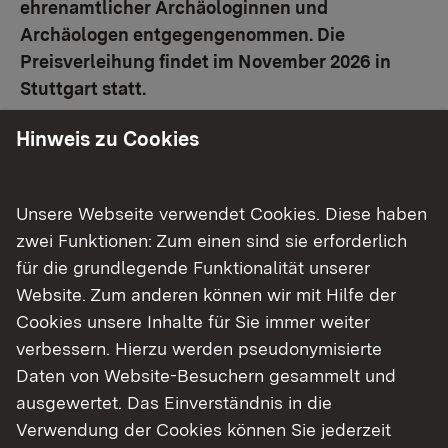
ehrenamtlicher Archäologinnen und
Archäologen entgegengenommen. Die
Preisverleihung findet im November 2026 in
Stuttgart statt.
Hinweis zu Cookies
Der Archäologie-Preis Baden-Württemberg wird
alle zwei Jahre an ehrenamtlich tätige
Archäologinnen und Archäologen verliehen, die
Unsere Webseite verwendet Cookies. Diese haben
sich besondere Verdienste um die Erforschung,
zwei Funktionen: Zum einen sind sie erforderlich
Publikation und Präsentation archäologischer
für die grundlegende Funktionalität unserer
Funde und Befunde im Land Baden-Württemberg
Website. Zum anderen können wir mit Hilfe der
erworben haben. Bewerbungen sind bis zum 30.
Cookies unsere Inhalte für Sie immer weiter
Juni 2026 an das Landesamt für Denkmalpflege
verbessern. Hierzu werden pseudonymisierte
(LAD) im Regierungspräsidium Stuttgart zu
Daten von Website-Besuchern gesammelt und
richten.
ausgewertet. Das Einverständnis in die
Verwendung der Cookies können Sie jederzeit
Der Preis teilt sich in einen ersten Preis in Höhe