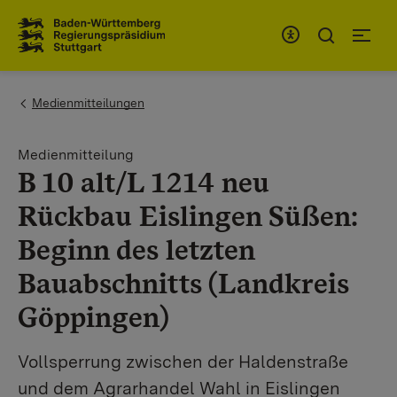
Zum Inhaltsbereich
Zur Hauptnavigation
You are here:
Medienmitteilungen
Medienmitteilung
B 10 alt/L 1214 neu
Rückbau Eislingen Süßen:
Beginn des letzten
Bauabschnitts (Landkreis
Göppingen)
Vollsperrung zwischen der Haldenstraße
und dem Agrarhandel Wahl in Eislingen