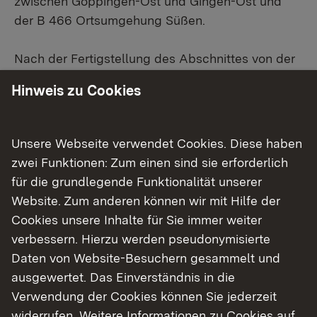
zwischen Göppingen-Ost und Gingen-Ost und
der B 466 Ortsumgehung Süßen.
Nach der Fertigstellung des Abschnittes von der
Osttangente bis zur Haldenstraße in Eislingen
Hinweis zu Cookies
beginnt
am Mittwoch, 4. Juni 2025
, der letzte
Abschnitt des Rückbaus der B 10 alt/L 1214. Der
Abschnitt zwischen der Haldenstraße und dem
Unsere Webseite verwendet Cookies. Diese haben
Agrarhandel Wahl muss
ab Mittwoch, 4. Juni, 14
zwei Funktionen: Zum einen sind sie erforderlich
Uhr
bis voraussichtlich
Ende Juli 2025
voll
für die grundlegende Funktionalität unserer
gesperrt werden. Der Agrarhandel Wahl kann
Website. Zum anderen können wir mit Hilfe der
weiterhin vom Saurierkreisel kommend erreicht
Cookies unsere Inhalte für Sie immer weiter
werden. Die Zufahrt zum Eichenbachstadion ist
verbessern. Hierzu werden pseudonymisierte
ab 14 Uhr nur noch über den fertiggestellten
Daten von Website-Besuchern gesammelt und
Bauabschnitt von Eislingen kommend möglich.
ausgewertet. Das Einverständnis in die
Verwendung der Cookies können Sie jederzeit
Anstehende Bauarbeiten
widerrufen. Weitere Informationen zu Cookies auf