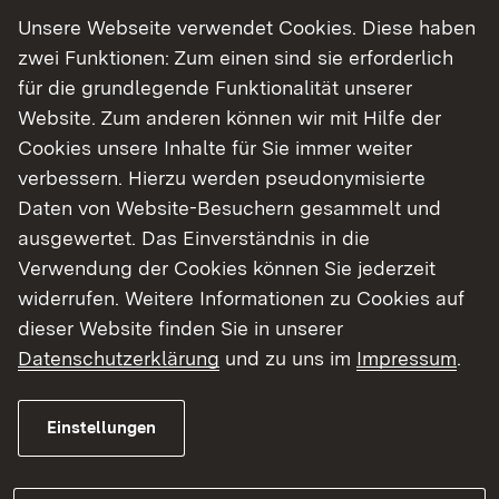
Unsere Webseite verwendet Cookies. Diese haben
Die wesentlichen Bauarbeiten können
zwei Funktionen: Zum einen sind sie erforderlich
bis Freitag, 8. Mai 2026,
abgeschlossen werden.
für die grundlegende Funktionalität unserer
Am Wochenede erfolgt dann der Rückbau der
Website. Zum anderen können wir mit Hilfe der
Verkehrssicherungen, sodass
ab Montag, 11. Mai
Cookies unsere Inhalte für Sie immer weiter
2026
, die B 10 wieder zweistreifig befahrbar ist.
verbessern. Hierzu werden pseudonymisierte
Daten von Website-Besuchern gesammelt und
Die insgesamt 620
ausgewertet. Das Einverständnis in die
Meter lange Lärmschutzwand aus dem Jahr 1991
Verwendung der Cookies können Sie jederzeit
bestand etwa zur Hälfte aus
widerrufen. Weitere Informationen zu Cookies auf
hochabsorbierenden Holzelementen, die starke V
dieser Website finden Sie in unserer
erwitterungserscheinungen aufwiesen und daher
Datenschutzerklärung
und zu uns im
Impressum
.
durch Stahlbetonelemente mit
hocharsorbierenden Porenbetonvorsatzschalen
Einstellungen
ersetzt wurden.
Die Bauarbeiten können jedoch entgegen der urs