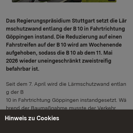
Das Regierungspräsidium Stuttgart setzt die Lär
mschutzwand entlang der B 10 in Fahrtrichtung
Göppingen instand. Die Reduzierung auf einen
Fahrstreifen auf der B 10 wird am Wochenende
aufgehoben, sodass die B 10 ab dem 11. Mai
2026 wieder uneingeschränkt zweistreifig
befahrbar ist.
Seit dem 7. April wird die Lärmschutzwand entlan
g der B
10 in Fahrtrichtung Göppingen instandgesetzt. Wä
hrend der Baumaßnahme musste der Verkehr
auf der B 10 in Fahrtrichtung Göppin-gen auf
Hinweis zu Cookies
einen Fahrstreifen reduziert an der Baustelle
vorbeigeleitet werden.