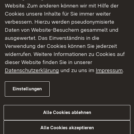
Website. Zum anderen können wir mit Hilfe der
B 10-Fahrbahn der Randbalken bereits betoniert.
Cookies unsere Inhalte für Sie immer weiter
Ab Montag, 15. Juni 2026,
werden die Arbeiten
verbessern. Hierzu werden pseudonymisierte
zur Sanierung der unterhalb der Stützkonstruktion
Daten von Website-Besuchern gesammelt und
liegenden maroden Natursteinwand fortgeführt.
ausgewertet. Das Einverständnis in die
Zur Durchführung dieser Arbeiten muss der
Verwendung der Cookies können Sie jederzeit
Radweg erneut gesperrt werden. Für eine
widerrufen. Weitere Informationen zu Cookies auf
langfristige Sicherung der Stabilität der
dieser Website finden Sie in unserer
Natursteinmauer ist eine zweite Bewehrungslage
Datenschutzerklärung
und zu uns im
Impressum
.
mit einer zweiten Spritzbetonschicht notwendig.
Hierbei werden die bereits zur Rückverankerung
Einstellungen
eingebohrten Anker in die Betonwand
eingebunden. Um Wasserdruck hinter der Wand
zu vermeiden, werden knapp 100
Alle Cookies ablehnen
Entwässerungsröhrchen eingebohrt. Unterhalb
der Wand wird im Bankett des Radwegs eine
Alle Cookies akzeptieren