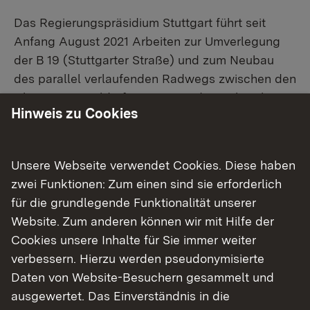
Das Regierungspräsidium Stuttgart führt seit
Anfang August 2021 Arbeiten zur Umverlegung
der B 19 (Stuttgarter Straße) und zum Neubau
des parallel verlaufenden Radwegs zwischen den
Abzweigen Gaildorfer Straße und Hirschgraben in
Hinweis zu Cookies
Schwäbisch Hall durch. Die Arbeiten können nun
planmäßig abgeschlossen werden. Die
Vollsperrung des Geh- und Radwegs sowie des
Unsere Webseite verwendet Cookies. Diese haben
Verkehrs stadtauswärts Richtung Stuttgart kann
zwei Funktionen: Zum einen sind sie erforderlich
somit voraussichtlich am
Mittwoch, 8. September
für die grundlegende Funktionalität unserer
2021
,
im Laufe des Nachmittags
aufgehoben und
Website. Zum anderen können wir mit Hilfe der
der Verkehr wieder freigegeben werden.
Cookies unsere Inhalte für Sie immer weiter
verbessern. Hierzu werden pseudonymisierte
Die Vorabmaßnahme zur Hauptmaßnahme
Daten von Website-Besuchern gesammelt und
Weilertunnel diente der Umverlegung der B 19
ausgewertet. Das Einverständnis in die
(Stuttgarter Straße) auf etwa 120 Metern Länge