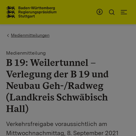
Zum Inhaltsbereich
Zur Hauptnavigation
You are here:
Medienmitteilungen
Medienmitteilung
B 19: Weilertunnel –
Verlegung der B 19 und
Neubau Geh-/Radweg
(Landkreis Schwäbisch
Hall)
Verkehrsfreigabe voraussichtlich am
Mittwochnachmittag, 8. September 2021