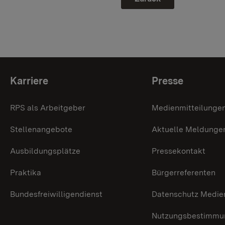
Themenübersicht
Karriere
Presse
RPS als Arbeitgeber
Medienmitteilunge
Stellenangebote
Aktuelle Meldunge
Ausbildungsplätze
Pressekontakt
Praktika
Bürgerreferenten
Bundesfreiwilligendienst
Datenschutz Medie
Nutzungsbestimmun