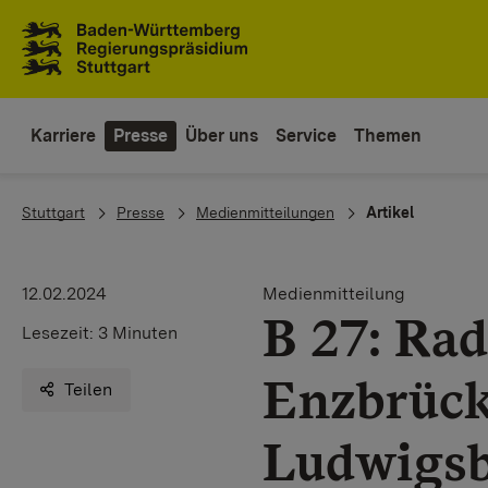
Zum Inhaltsbereich
Zur Hauptnavigation
Karriere
Presse
Über uns
Service
Themen
You are here:
Stuttgart
Presse
Medienmitteilungen
Artikel
12.02.2024
Medienmitteilung
B 27: Ra
Lesezeit:
3 Minuten
Enzbrück
Teilen
Ludwigsb