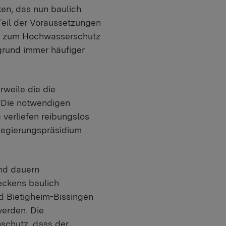
ken, das nun baulich
 Teil der Voraussetzungen
aus zum Hochwasserschutz
rund immer häufiger
weile die die
 Die notwendigen
verliefen reibungslos
Regierungspräsidium
und dauern
eckens baulich
d Bietigheim-Bissingen
werden. Die
schutz, dass der