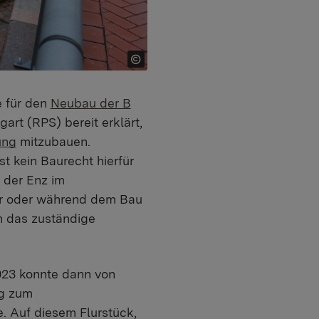
e für den
Neubau der B
art (RPS) bereit erklärt,
ung
mitzubauen.
t kein Baurecht hierfür
 der Enz im
or oder während dem Bau
h das zuständige
023 konnte dann von
ng zum
. Auf diesem Flurstück,