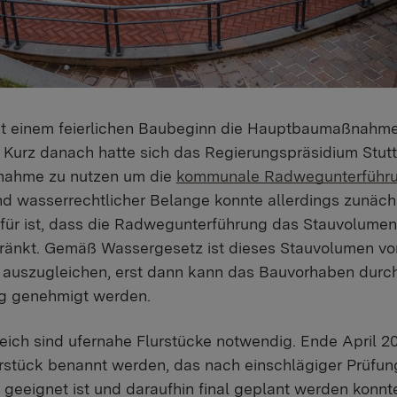
mit einem feierlichen Baubeginn die Hauptbaumaßnahm
. Kurz danach hatte sich das Regierungspräsidium Stuttg
ßnahme zu nutzen um die
kommunale Radwegunterführ
d wasserrechtlicher Belange konnte allerdings zunächs
erfür ist, dass die Radwegunterführung das Stauvolumen
ränkt. Gemäß Wassergesetz ist dieses Stauvolumen v
auszugleichen, erst dann kann das Bauvorhaben durc
g genehmigt werden.
ich sind ufernahe Flurstücke notwendig. Ende April 2
urstück benannt werden, das nach einschlägiger Prüfu
geeignet ist und daraufhin final geplant werden konnte