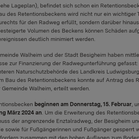
iehe Lageplan), befindet sich schon ein Retentionsbec
Bau des Retentionsbeckens wird nicht nur ein wichtiger
urechts für den Radweg erfüllt, sondern darüber hin
gesteigerte Volumen des Beckens können Schäden aufg
reignissen deutlich minimiert werden.
meinde Walheim und der Stadt Besigheim haben mittler
se zur Finanzierung der Radwegunterführung gefasst:
teren Naturschutzbehörde des Landkreis Ludwigsburg 
 Bau des Retentionsbeckens konnte auf Antrag des 
r Gemeinde Walheim, erteilt werden.
entionsbecken
beginnen am Donnerstag, 15. Februar
, 
ang März 2024 an
. Um die Erweiterung des Retentionsb
muss der angrenzende Enztalradweg, der Besigheim un
de sowie für Fußgängerinnen und Fußgänger gesperrt 
rfordern zusammen mit den hohen Auflagen zum Boden