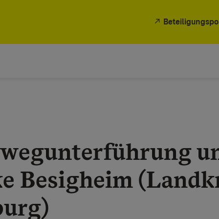
Beteiligungspo
dwegunterführung un
e Besigheim (Landkr
urg)