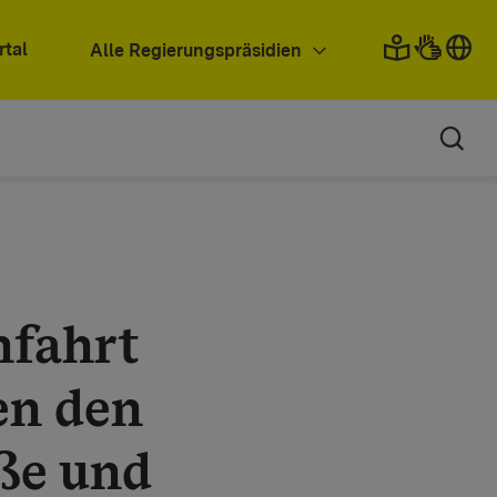
rtal
Alle Regierungspräsidien
hfahrt
en den
ße und