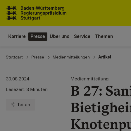
Zum Inhaltsbereich
Zur Hauptnavigation
Karriere
Presse
Über uns
Service
Themen
You are here:
Stuttgart
Presse
Medienmitteilungen
Artikel
30.08.2024
Medienmitteilung
B 27: San
Lesezeit:
3 Minuten
Bietighe
Teilen
Knotenpu