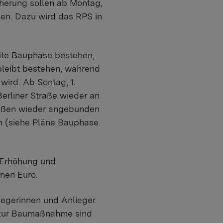
herung sollen ab Montag,
nen. Dazu wird das RPS in
ite Bauphase bestehen,
bleibt bestehen, während
wird. Ab Sontag, 1.
erliner Straße wieder an
raßen wieder angebunden
ch (siehe Pläne Bauphase
r Erhöhung und
onen Euro.
iegerinnen und Anlieger
n zur Baumaßnahme sind