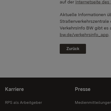
auf der
Internetseite des
Aktuelle Informationen üb
Straßenverkehrszentral
VerkehrsInfo BW gibt es 
bw.de/verkehrsinfo_app
.
Zurück
Themenübersicht
Karriere
Presse
RPS als Arbeitgeber
Medienmitteilunge