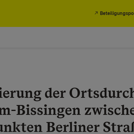
Beteiligungspo
ierung der Ortsdurc
im-Bissingen zwisch
nkten Berliner Stra