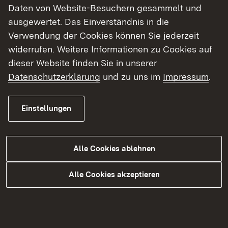
Umland gekennzeichnet ist“, sagte Hahn weiter.
Daten von Website-Besuchern gesammelt und
ausgewertet. Das Einverständnis in die
Landschaftlich am Pragsattel
Verwendung der Cookies können Sie jederzeit
widerrufen. Weitere Informationen zu Cookies auf
Die Haltestelle „Pragsattel“ wurde 1990 im
dieser Website finden Sie in unserer
Vorfeld der Internationalen Gartenschau IGA 1993
Datenschutzerklärung
und zu uns im
Impressum
.
neu errichtet. Verantwortlich zeichneten die
Architekten Fiedler, Frenkel und Stanger
Einstellungen
zusammen mit dem Gartenarchitekten Miller. Die
Haltestelle steht in engem topografisch-
landschaftlichen und funktionalem
Alle Cookies ablehnen
Zusammenhang mit den Gartengestaltungen des
„Grünen U“: Eine mächtige natursteinverkleidete
Alle Cookies akzeptieren
Stützmauer absorbiert den Lärm der nahen
Bundesstraße. In Blickrichtung der Parkanlagen
ist die tiefliegende Haltestelle zwischen zwei
Tunneln dagegen offen und mit viel Grün