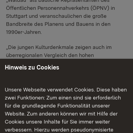
Öffentlichen Personennahverkehrs (ÖPNV) in
Stuttgart und veranschaulichen die große
Bandbreite des Planens und Bauens in den
1990er-Jahren.
„Die jungen Kulturdenkmale zeigen auch im
überregionalen Vergleich den hohen
Gestaltungswillen der späten 1990er-Jahre in der
Hinweis zu Cookies
Entwicklung der öffentlichen Nahverkehrsnetze“,
erläuterte Landeskonservator Dr. Martin Hahn
vom LAD den Denkmalwert. „Alle drei
Unsere Webseite verwendet Cookies. Diese haben
Haltestellen haben ihre Eigenheiten, alle drei
zwei Funktionen: Zum einen sind sie erforderlich
stehen für den jüngeren Ausbau des
für die grundlegende Funktionalität unserer
Stadtbahnnetzes in den 1980er/90er-Jahren, der
Website. Zum anderen können wir mit Hilfe der
durch die Umstellung auf Normalspur, den Bau
Cookies unsere Inhalte für Sie immer weiter
zahlreicher Tunnelstrecken und die Expansion ins
verbessern. Hierzu werden pseudonymisierte