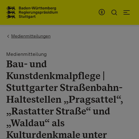
Zum Inhaltsbereich
Zur Hauptnavigation
You are here:
Medienmitteilungen
Medienmitteilung
Bau- und
Kunstdenkmalpflege |
Stuttgarter Straßenbahn-
Haltestellen „Pragsattel“,
„Rastatter Straße“ und
„Waldau“ als
Kulturdenkmale unter