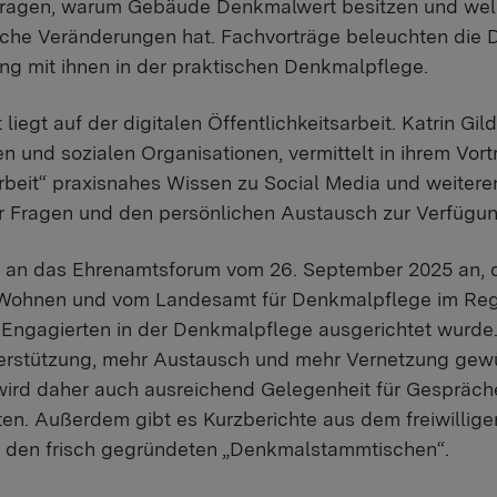
 Fragen, warum Gebäude Denkmalwert besitzen und we
liche Veränderungen hat. Fachvorträge beleuchten die
 mit ihnen in der praktischen Denkmalpflege.
iegt auf der digitalen Öffentlichkeitsarbeit. Katrin Gild
 und sozialen Organisationen, vermittelt in ihrem Vort
sarbeit“ praxisnahes Wissen zu Social Media und weit
ür Fragen und den persönlichen Austausch zur Verfügu
 an das Ehrenamtsforum vom 26. September 2025 an, d
Wohnen und vom Landesamt für Denkmalpflege im Reg
lig Engagierten in der Denkmalpflege ausgerichtet wurde
rstützung, mehr Austausch und mehr Vernetzung gew
ird daher auch ausreichend Gelegenheit für Gespräch
ten. Außerdem gibt es Kurzberichte aus dem freiwilli
zu den frisch gegründeten „Denkmalstammtischen“.