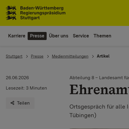
Zum Inhaltsbereich
Zur Hauptnavigation
Karriere
Presse
Über uns
Service
Themen
You are here:
Stuttgart
Presse
Medienmitteilungen
Artikel
26.06.2026
Abteilung 8 – Landesamt f
Ehrenamt
Lesezeit:
3 Minuten
Teilen
Ortsgespräch für alle 
Tübingen)