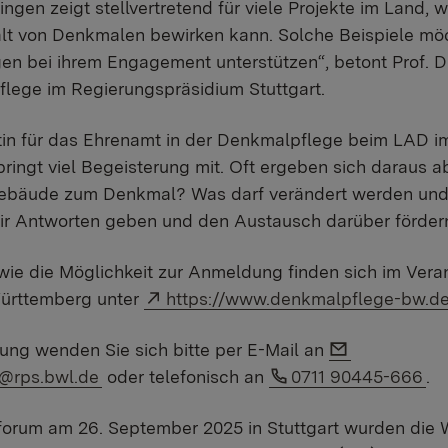
ingen zeigt stellvertretend für viele Projekte im Land, 
lt von Denkmalen bewirken kann. Solche Beispiele möc
en bei ihrem Engagement unterstützen“, betont Prof. Dr
lege im Regierungspräsidium Stuttgart.
tin für das Ehrenamt in der Denkmalpflege beim LAD im
bringt viel Begeisterung mit. Oft ergeben sich daraus 
ebäude zum Denkmal? Was darf verändert werden und
r Antworten geben und den Austausch darüber fördern
wie die Möglichkeit zur Anmeldung finden sich im Vera
Externer Link:
ürttemberg unter
https://www.denkmalpflege-bw.d
Link auf E-M
tung wenden Sie sich bitte per E-Mail an
Link auf Telefonnu
@rps.bwl.de
oder telefonisch an
0711 90445-666
.
rum am 26. September 2025 in Stuttgart wurden die 