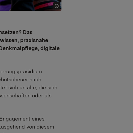
insetzen? Das
hwissen, praxisnahe
Denkmalpflege, digitale
gierungspräsidium
Zehntscheuer nach
t sich an alle, die sich
ossenschaften oder als
 Engagement eines
 Ausgehend von diesem