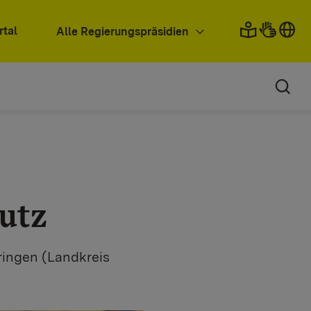
rtal
Alle Regierungspräsidien
utz
ringen (Landkreis