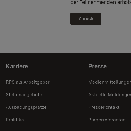
der Teilnehmenden erhobe
Zurück
Themenübersicht
Karriere
Presse
RPS als Arbeitgeber
Medienmitteilunge
Stellenangebote
Aktuelle Meldunge
Ausbildungsplätze
Pressekontakt
Praktika
Bürgerreferenten