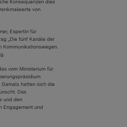
lche Konsequenzen dies
 Denkmalwerte von
ner, Expertin für
rag „Die fünf Kanäle der
eren Kommunikationswegen.
ng.
as vom Ministerium für
ierungspräsidium
. Damals hatten sich die
ünscht. Das
e und den
gen Engagement und