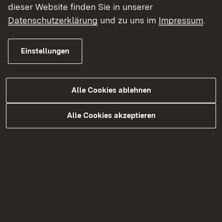
dieser Website finden Sie in unserer
Dank geht an die Mitarbeitenden von
Datenschutzerklärung
und zu uns im
Impressum
.
Bibliotheken, die einen ‚grenzenlosen Ort‘ für uns
alle gestalten, an alle beteiligten Bibliotheken der
‚Nacht der Bibliotheken‘ sowie an die Fachstelle
Einstellungen
für Bibliothekswesen am Regierungspräsidium
Stuttgart, die die erste ‚Nacht der Bibliotheken‘ in
Baden-Württemberg federführend koordiniert
Alle Cookies ablehnen
hat“, betonte Bay.
Alle Cookies akzeptieren
„Wer hat nicht schon mal eine lange Nacht mit
einem tollen Buch verbracht? Jetzt gab es sogar
die Chance, eine ganze Nacht lang in einer
Bibliothek zu verbringen – ein Traum! Und
Büchereien und Bibliotheken beweisen durch die
‚Nacht der Bibliotheken‘ ganz nebenher, dass sie
mehr denn je wichtige Treffpunkte für Alt und
Jung sind – und dass sie unverzichtbar für die