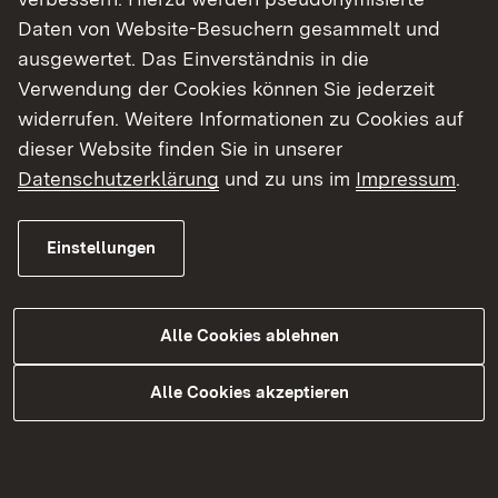
Ein Teilabschnitt betrifft den Bahnhof in Weil der
Daten von Website-Besuchern gesammelt und
Stadt. Gegenstand dieses
ausgewertet. Das Einverständnis in die
Planfeststellungsverfahrens ist die Änderung und
Verwendung der Cookies können Sie jederzeit
Reaktivierung des Hausbahnsteigs im Bahnhof
widerrufen. Weitere Informationen zu Cookies auf
Weil der Stadt.
dieser Website finden Sie in unserer
Datenschutzerklärung
und zu uns im
Impressum
.
Die Züge sollen nach dem künftigen
Betriebsprogramm ab Renningen verkehren und
damit Fahrgästen mit einem einmaligen Umstieg
Einstellungen
einen Anschluss an die S 6 Richtung Stuttgart
und die S 60 Richtung Sindelfingen / Böblingen
ermöglichen.
Alle Cookies ablehnen
Alle Cookies akzeptieren
Während der Bauzeit ist vorgesehen, das am
Hausbahnsteig liegende Streckengleis, welches
derzeit nicht für den S-Bahn-Verkehr, sondern
lediglich zu Abstellzwecken genutzt wird, über