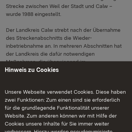
Strecke zwischen Weil der Stadt und Calw –
wurde 1988 eingestellt.
Der Landkreis Calw strebt nach der Übernahme
des Streckenabschnitts die Wieder-
inbetriebnahme an. In mehreren Abschnitten hat
der Landkreis die dafür notwendigen
Maßnahmen, die überwiegend im
Hinweis zu Cookies
Regierungsbezirk Karlsruhe liegen, beantragt.
Einige dieser Maßnahmen sind bereits
planfestgestellt, u.a. wurde der
Unsere Webseite verwendet Cookies. Diese haben
Planfeststellungsbeschluss für die Erweiterung
zwei Funktionen: Zum einen sind sie erforderlich
des Bahnhofs Renningen im Juni vergangenen
für die grundlegende Funktionalität unserer
Jahres durch das Regierungspräsidium Stuttgart
Website. Zum anderen können wir mit Hilfe der
erlassen.
Cookies unsere Inhalte für Sie immer weiter
verbessern. Hierzu werden pseudonymisierte