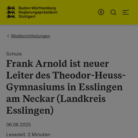
Zum Inhaltsbereich
Zur Hauptnavigation
You are here:
Medienmitteilungen
Schule
Frank Arnold ist neuer
Leiter des Theodor-Heuss-
Gymnasiums in Esslingen
am Neckar (Landkreis
Esslingen)
06.08.2025
Lesezeit:
2 Minuten