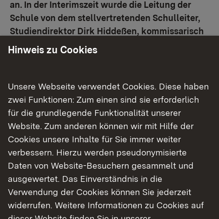
an. In der Interimszeit wurde die Leitung der
Schule von dem stellvertretenden Schulleiter,
Studiendirektor Dirk Hiddeßen, kommissarisch
wahrgenommen.
Hinweis zu Cookies
Frank Arnold, 1976 in Messkirch geboren,
studierte an der Albert-Ludwigs-Universität in
Unsere Webseite verwendet Cookies. Diese haben
Freiburg die Fächer Englisch, Französisch und
zwei Funktionen: Zum einen sind sie erforderlich
Deutsch für das Lehramt an Gymnasien. Im Jahr
für die grundlegende Funktionalität unserer
2004 beendete er das Studium mit dem Ersten
Website. Zum anderen können wir mit Hilfe der
Staatsexamen. Sein Referendariat absolvierte er
Cookies unsere Inhalte für Sie immer weiter
Albert-Einstein-Gymnasium in Böblingen und am
verbessern. Hierzu werden pseudonymisierte
Otto-Hahn-Gymnasium in Ostfildern. Die
Daten von Website-Besuchern gesammelt und
Übernahme in den Landesdienst erfolgte im
ausgewertet. Das Einverständnis in die
September 2006 am Gymnasium Unterrieden in
Verwendung der Cookies können Sie jederzeit
Sindelfingen. Hier unterrichtete Frank Arnold bis
widerrufen. Weitere Informationen zu Cookies auf
2013 und wechselte dann bis zum Jahr 2016 an
dieser Website finden Sie in unserer