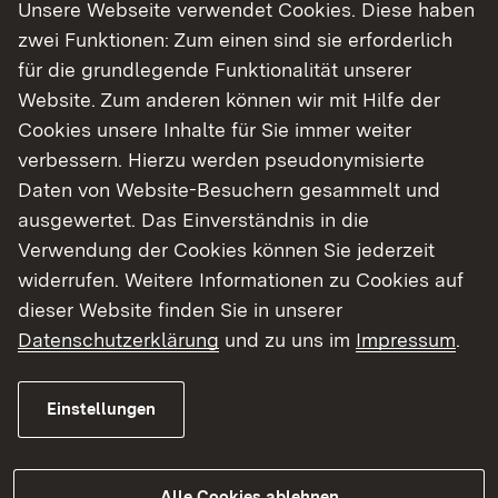
Unsere Webseite verwendet Cookies. Diese haben
von 50 Metern überspannen, wobei die B 14
zwei Funktionen: Zum einen sind sie erforderlich
selbst in Lage und Höhe unverändert bleibt. Zum
für die grundlegende Funktionalität unserer
Schutz der Wildtiere werden an den Rändern
Website. Zum anderen können wir mit Hilfe der
(Randkappen) der Grünbrücke sogenannte
Cookies unsere Inhalte für Sie immer weiter
Irritationsschutzwände und ein Wildschutzzaun
verbessern. Hierzu werden pseudonymisierte
errichtet. Diese sorgen dafür, dass die Tiere beim
Daten von Website-Besuchern gesammelt und
sicheren Überqueren der Brücke nicht geblendet
ausgewertet. Das Einverständnis in die
oder abgelenkt werden. Das Vorhaben umfasst
Verwendung der Cookies können Sie jederzeit
auch die erforderliche Anbindung des
widerrufen. Weitere Informationen zu Cookies auf
Hinterlandes zur Schaffung eines grünen
dieser Website finden Sie in unserer
Korridors mit Hilfe von Trittsteinbiotopen. Dadurch
Datenschutzerklärung
und zu uns im
Impressum
.
wird eine durchgängige Verbindung zwischen
den Waldgebieten ermöglicht.
Einstellungen
Um Beeinträchtigungen durch das Vorhaben
soweit wie möglich zu vermeiden und zu
minimieren beziehungsweise zu kompensieren,
Alle Cookies ablehnen