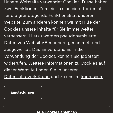
Unsere Webseite verwendet Cookies. Diese haben
Hochwasserereignissen mit einem Mehrabfluss
zwei Funktionen: Zum einen sind sie erforderlich
von 15 Prozent zu rechnen ist.
für die grundlegende Funktionalität unserer
Website. Zum anderen können wir mit Hilfe der
In einem ersten Schritt wurde zunächst die
Cookies unsere Inhalte für Sie immer weiter
Hochwasserschutzmauer auf der rechten
verbessern. Hierzu werden pseudonymisierte
Neckarseite im Gebiet in der Steige erhöht. Daran
Daten von Website-Besuchern gesammelt und
anschließend wurden die
ausgewertet. Das Einverständnis in die
Hochwasserschutzmauer entlang der Stuttgarter
Verwendung der Cookies können Sie jederzeit
Straße und der Hochwasserschutzdamm im
widerrufen. Weitere Informationen zu Cookies auf
Mündungsbereich des Höllenbachs aufgestockt.
dieser Website finden Sie in unserer
In einem weiteren Schritt wurden die
Datenschutzerklärung
und zu uns im
Impressum
.
Schutzeinrichtungen im Mündungsbereich der
Erms und entlang der Neckarstraße ertüchtigt.
Einstellungen
Seit Anfang 2024 wurde an der Verbesserung der
Hochwasserschutzeinrichtungen auf der linken
Neckarseite oberhalb der Neckarbrücke und
Alle Cookies ablehnen