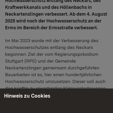
Hochwasserschutz entlang des Neckars, des
Kraftwerkkanals und des Höllenbachs in
Neckartenzlingen verbessert. Ab dem 4. August
2025 wird noch der Hochwasserschutz an der
Erms im Bereich der Ermsstraße verbessert.
Im Mai 2023 wurde mit der Verbesserung des
Hochwasserschutzes entlang des Neckars
begonnen. Ziel der vom Regierungspräsidium
Stuttgart (RPS) und der Gemeinde
Neckartenzlingen gemeinsam durchgeführten
Bauarbeiten ist es, hier einen hundertjährlichen
Hochwasserschutz umzusetzen. Dieser soll auch
den künftig zu erwartenden Klimaveränderungen
gerecht werden. Klimaforscher und Hydrologen
Hinweis zu Cookies
gehen davon aus, dass in dieser Region durch
Klimaveränderungen künftig bei großen