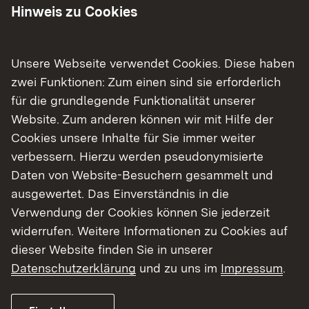
bedeutenden Beitrag zum Gewässerschutz, zur
Hinweis zu Cookies
Verbesserung der Wasserqualität, zum
Hochwasserschutz und zur nachhaltigen
Entwicklung unseres Regierungsbezirks“, so Bay
Unsere Webseite verwendet Cookies. Diese haben
weiter.
zwei Funktionen: Zum einen sind sie erforderlich
für die grundlegende Funktionalität unserer
Kommunale Abwasserbeseitigung:
Website. Zum anderen können wir mit Hilfe der
Investitionen in den Schutz unserer Gewässer
Cookies unsere Inhalte für Sie immer weiter
verbessern. Hierzu werden pseudonymisierte
Im Förderbereich der kommunalen
Daten von Website-Besuchern gesammelt und
Abwasserbeseitigung wurden rund 58,3 Millionen
ausgewertet. Das Einverständnis in die
Euro für 45 Vorhaben sowie 16 Gutachten
Verwendung der Cookies können Sie jederzeit
eingesetzt. Den Zuwendungsbescheid über die
widerrufen. Weitere Informationen zu Cookies auf
höchste Fördersumme erhielt der Zweckverband
dieser Website finden Sie in unserer
„Abwasserreinigung Oberes Bühlertal“ im
Datenschutzerklärung
und zu uns im
Impressum
.
Landkreis Schwäbisch Hall mit rund 7,4 Millionen
Euro für den ersten Bauabschnitt zur Erweiterung