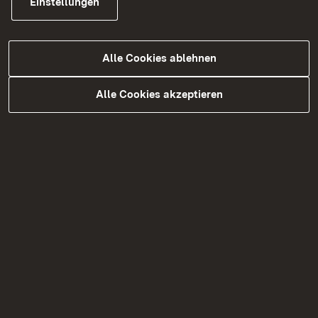
Einstellungen
der Kläranlage Untersontheim. Durch den Einsatz
moderner Klärtechnik und die Zentralisierung der
Abwasserreinigung, bei der kleinere Kläranlagen
Alle Cookies ablehnen
stillgelegt und an leistungsfähigere Anlagen
angeschlossen werden, wird die
Alle Cookies akzeptieren
Reinigungsleistung der Abwasseranlagen
deutlich verbessert.
Öffentliche Wasserversorgung: Vorsorge für die
Zukunft
Im Hinblick auf die öffentliche Wasserversorgung
wurden 29 kommunale Projekte mit rund 40,0
Millionen Euro bezuschusst. Die höchste
Förderung erhielt der Zweckverband
„Wasserversorgungsgruppe Mühlbach“ im
Landkreis Heilbronn mit knapp 6,8 Millionen Euro