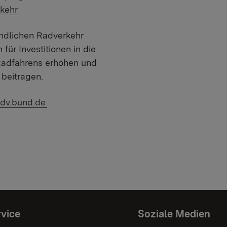
kehr
ndlichen Radverkehr
für Investitionen in die
s Radfahrens erhöhen und
beitragen.
Link:
v.bund.de
vice
Soziale Medien