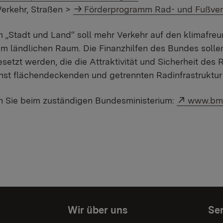
Verkehr, Straßen >
Förderprogramm Rad- und Fußver
„Stadt und Land“ soll mehr Verkehr auf den klimafreu
m ländlichen Raum. Die Finanzhilfen des Bundes sollen 
esetzt werden, die die Attraktivität und Sicherheit de
st flächendeckenden und getrennten Radinfrastruktur 
Externer 
en Sie beim zuständigen Bundesministerium:
www.bmd
Wir über uns
Ser