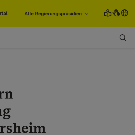
rtal
Alle Regierungspräsidien
rn
ng
ersheim