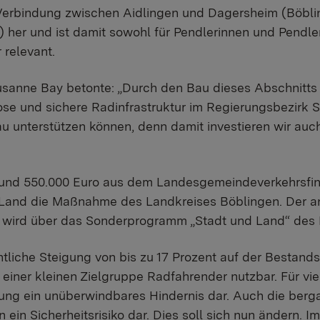
e Verbindung zwischen Aidlingen und Dagersheim (Böbl
 her und ist damit sowohl für Pendlerinnen und Pendler
 relevant.
sanne Bay betonte: „Durch den Bau dieses Abschnitts w
ose und sichere Radinfrastruktur im Regierungsbezirk St
u unterstützen können, denn damit investieren wir auch
 rund 550.000 Euro aus dem Landesgemeindeverkehrsfi
 Land die Maßnahme des Landkreises Böblingen. Der an
 wird über das Sonderprogramm „Stadt und Land“ des B
tliche Steigung von bis zu 17 Prozent auf der Bestandss
iner kleinen Zielgruppe Radfahrender nutzbar. Für vi
igung ein unüberwindbares Hindernis dar. Auch die ber
 ein Sicherheitsrisiko dar. Dies soll sich nun ändern. 