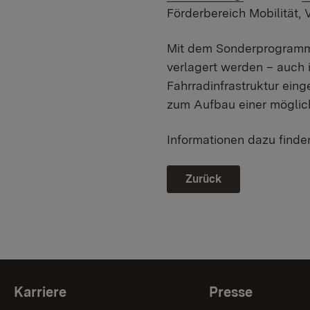
Förderbereich Mobilität, 
Mit dem Sonderprogramm 
verlagert werden – auch i
Fahrradinfrastruktur eing
zum Aufbau einer möglich
Informationen dazu find
Zurück
Themenübersicht
Karriere
Presse