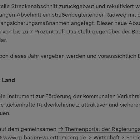
ile Streckenabschnitt zurückgebaut und rekultiviert w
ngen Abschnitt ein straßenbegleitender Radweg mit dr
angsicherungsmaßnahmen angelegt. Dieser neue Absch
 von bis zu 7 Prozent auf. Das stellt gegenüber der Be
ar.
ch dieses Jahr vergeben werden und voraussichtlich 
d Land
le Instrument zur Förderung der kommunalen Verkehrsi
e lückenhafte Radverkehrsnetz attraktiver und sicherer
uen.
d auf dem gemeinsamen
Themenportal der Regierungs
www.rp.baden-wuerttemberg.de
> Wirtschaft > För