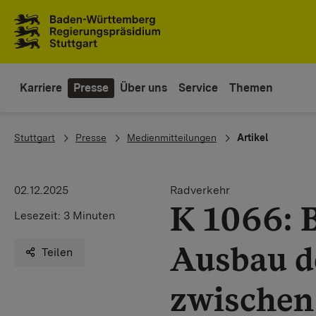
Zum Inhaltsbereich
Zur Hauptnavigation
Karriere
Presse
Über uns
Service
Themen
You are here:
Stuttgart
Presse
Medienmitteilungen
Artikel
02.12.2025
Radverkehr
K 1066: 
Lesezeit:
3 Minuten
Ausbau d
Teilen
zwischen